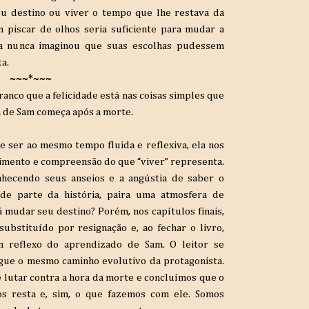
eu destino ou viver o tempo que lhe restava da
 piscar de olhos seria suficiente para mudar a
a nunca imaginou que suas escolhas pudessem
ta.
~~~*~~~
ranco que a felicidade está nas coisas simples que
a de Sam começa após a morte.
e ser ao mesmo tempo fluida e reflexiva, ela nos
imento e compreensão do que “viver” representa.
hecendo seus anseios e a angústia de saber o
e parte da história, paira uma atmosfera de
 mudar seu destino? Porém, nos capítulos finais,
ubstituído por resignação e, ao fechar o livro,
 reflexo do aprendizado de Sam. O leitor se
egue o mesmo caminho evolutivo da protagonista.
utar contra a hora da morte e concluímos que o
s resta e, sim, o que fazemos com ele. Somos