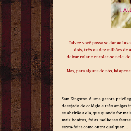
Talvez você possa se dar ao luxo
dois, três ou dez milhões de 
deixar rolar e enrolar-se nele, d
Mas, para alguns de nós, há apenas
Sam Kingston é uma garota privileg
desejado do colégio e três amigas i
se abrirão à ela, que quando for mais
mais bonitos, foi às melhores festa
sexta-feira como outra qualquer…