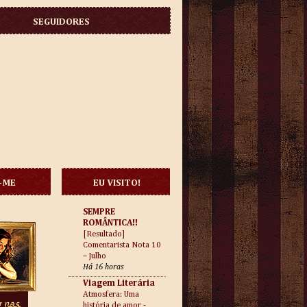
SEGUIDORES
-ME
EU VISITO!
SEMPRE
ROMÂNTICA!!
[Resultado]
Comentarista Nota 10
– Julho
Há 16 horas
Viagem Literária
Atmosfera: Uma
história de amor -