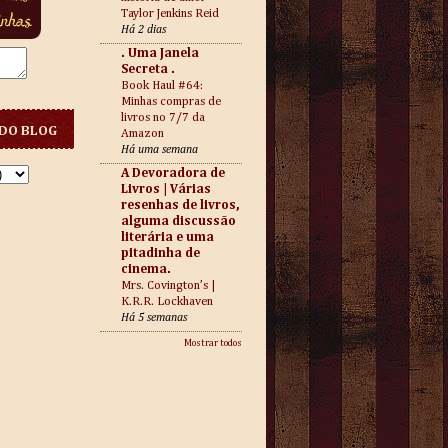
Taylor Jenkins Reid
Há 2 dias
. Uma Janela
Secreta .
Book Haul #64:
Minhas compras de
livros no 7/7 da
DO BLOG
Amazon
Há uma semana
A Devoradora de
Livros | Várias
resenhas de livros,
alguma discussão
literária e uma
pitadinha de
cinema.
Mrs. Covington’s |
K.R.R. Lockhaven
Há 5 semanas
Mostrar todos