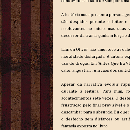
conduzidos ao lado de Sam por uma 
A história nos apresenta personagen
são despidos perante o leitor e 
irrelevantes no início, mas suas
decorrer da trama, ganham força e 
Lauren Oliver não amortece a realid
moralidade disfarçada. A autora ex
uso de drogas. Em “Antes Que Eu Vá”
calor, angustia… um caos dos sentid
Apesar da narrativa evoluir rapi
durante a leitura. Para mim, 
acontecimentos sete vezes. O desfe
frustração pelo final previsível e 
descambar para o absurdo. Eu queri
o desfecho sem disfarces ou arti
fantasia exposta no livro.