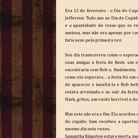
Era 12 de fevereiro - o Dia do Cup
Jefferson. Todo ano no Dia do Cupi
e a quantidade de rosas que se r
ansiosa, mas não era apenas por ca
faria sexo pela primeira vez.
Seu dia transcorreu como o esperado
suas amigas à festa de Kent, um e
encontraria com Rob e, finalmente, 
como ela esperava…a festa foi um d
de aparecer e insultá-la e Rob be
estava arruinada e ao sair da fe
flash, gritos, um ruído horrível e 
Mas este não era o fim. Ela acordou
do cupido. Sam recebeu a oportuni
mesmo dia sete vezes.
Samantha Kingston estava morta, ma