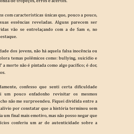
onda de tropeços, erros e acertos.
s com características únicas que, pouco a pouco,
suas essências reveladas. Alguns parecem ser
 vidas vão se entrelaçando com a de Sam e, no
destaque.
ade dos jovens, não há aquela falsa inocência ou
plora temas polêmicos como: bullying, suicídio e
 a morte não é pintada como algo pacífico; é dor,
os.
damente, confesso que senti certa dificuldade
foi um pouco enfadonho revisitar os mesmos
cho não me surpreendeu. Fiquei dividida entre a
o alívio por constatar que a história terminou sem
a um final mais emotivo, mas não posso negar que
fícios conferiu um ar de autenticidade sobre a