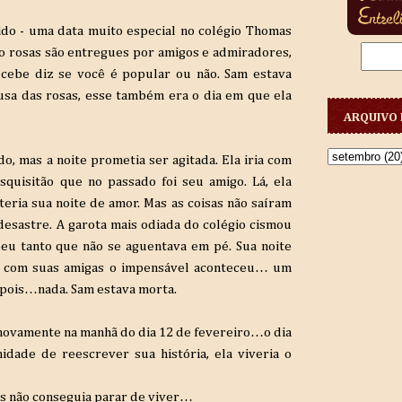
ido - uma data muito especial no colégio Thomas
do rosas são entregues por amigos e admiradores,
ecebe diz se você é popular ou não. Sam estava
usa das rosas, esse também era o dia em que ela
ARQUIVO 
, mas a noite prometia ser agitada. Ela iria com
squisitão que no passado foi seu amigo. Lá, ela
teria sua noite de amor. Mas as coisas não saíram
esastre. A garota mais odiada do colégio cismou
beu tanto que não se aguentava em pé. Sua noite
sta com suas amigas o impensável aconteceu… um
depois…nada. Sam estava morta.
 novamente na manhã do dia 12 de fevereiro…o dia
dade de reescrever sua história, ela viveria o
s não conseguia parar de viver…