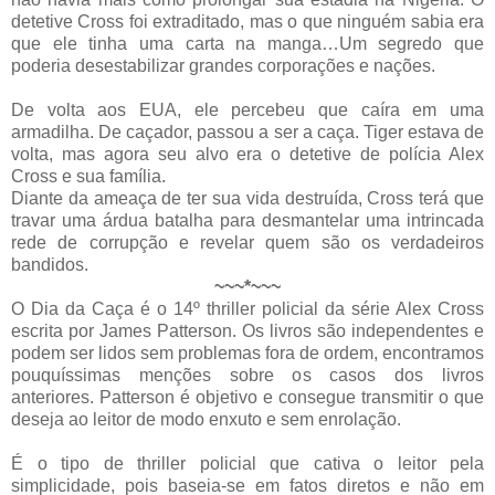
detetive Cross foi extraditado, mas o que ninguém sabia era
que ele tinha uma carta na manga…Um segredo que
poderia desestabilizar grandes corporações e nações.
De volta aos EUA, ele percebeu que caíra em uma
armadilha. De caçador, passou a ser a caça. Tiger estava de
volta, mas agora seu alvo era o detetive de polícia Alex
Cross e sua família.
Diante da ameaça de ter sua vida destruída, Cross terá que
travar uma árdua batalha para desmantelar uma intrincada
rede de corrupção e revelar quem são os verdadeiros
bandidos.
~~~*~~~
O Dia da Caça é o 14º thriller policial da série Alex Cross
escrita por James Patterson. Os livros são independentes e
podem ser lidos sem problemas fora de ordem, encontramos
pouquíssimas menções sobre os casos dos livros
anteriores. Patterson é objetivo e consegue transmitir o que
deseja ao leitor de modo enxuto e sem enrolação.
É o tipo de thriller policial que cativa o leitor pela
simplicidade, pois baseia-se em fatos diretos e não em