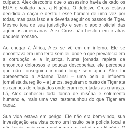
culpado, Alex descobriu que o assassino havia deixado os
EUA e voltado para a Nigéria. O detetive Cross estava
decidido a caçar e destruir esse homem de uma vez por
todas, mas para isso ele deveria seguir os passos de Tiger.
Mesmo fora de sua jurisdição e sem o apoio oficial das
agências americanas, Alex Cross não hesitou em ir atrás
daquele monstro.
Ao chegar à África, Alex se vê em um inferno. Ele se
encontrava em uma terra sem lei, onde o que prevalecia era
a corrupção e a injustiça. Numa jornada repleta de
encontros dolorosos e poucas descobertas, ele percebeu
que não conseguiria ir muito longe sem ajuda. Alex foi
apresentado a Adanne Tansi – uma bela e influente
jornalista da região – e juntos, seguiram o rastro de Tiger até
os campos de refugiados onde eram recrutadas as crianças.
Lá, Alex conheceu toda forma de miséria e sofrimento
humano e, mais uma vez, testemunhou do que Tiger era
capaz.
Sua vida estava em perigo. Ele não era bem-vindo, sua
investigação era vista como um insulto pela polícia local e
não havia mais como prolongar sua estadia na Nigéria. O