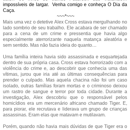
impossíveis de largar.
Venha comigo e conheça O Dia da
Caça.
~~~*~~~
Mais uma vez o detetive Alex Cross estava mergulhando no
lado sombrio de seu trabalho. Ele acabara de ser chamado
para a cena de um crime e pressentia que havia algo
especialmente aterrorizante naquela matança aleatória e
sem sentido. Mas não fazia ideia do quanto…
Uma família inteira havia sido assassinada e esquartejada
dentro de sua própria casa. Cross estava horrorizado com a
violência do crime e, ao descobrir que conhecia uma das
vítimas, jurou que iria até as últimas consequências para
prender o culpado. Mas aquela chacina não foi um caso
isolado, outras famílias foram mortas e o criminoso deixou
um rastro de sangue e terror por toda cidade. Durante a
investigação, Alex descobriu que o responsável pelos
homicídios era um mercenário africano chamado Tiger. E,
para piorar, ele recrutava e liderava um grupo de crianças
assassinas. Eram elas que matavam e mutilavam.
Porém, quando não havia mais dúvidas de que Tiger era o