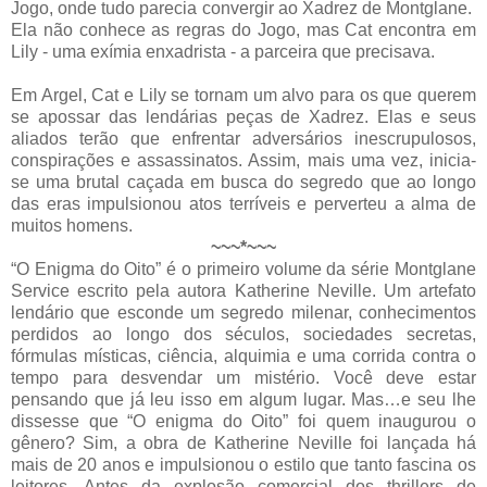
Jogo, onde tudo parecia convergir ao Xadrez de Montglane.
Ela não conhece as regras do Jogo, mas Cat encontra em
Lily - uma exímia enxadrista - a parceira que precisava.
Em Argel, Cat e Lily se tornam um alvo para os que querem
se apossar das lendárias peças de Xadrez. Elas e seus
aliados terão que enfrentar adversários inescrupulosos,
conspirações e assassinatos. Assim, mais uma vez, inicia-
se uma brutal caçada em busca do segredo que ao longo
das eras impulsionou atos terríveis e perverteu a alma de
muitos homens.
~~~*~~~
“O Enigma do Oito” é o primeiro volume da série Montglane
Service escrito pela autora Katherine Neville. Um artefato
lendário que esconde um segredo milenar, conhecimentos
perdidos ao longo dos séculos, sociedades secretas,
fórmulas místicas, ciência, alquimia e uma corrida contra o
tempo para desvendar um mistério. Você deve estar
pensando que já leu isso em algum lugar. Mas…e seu lhe
dissesse que “O enigma do Oito” foi quem inaugurou o
gênero? Sim, a obra de Katherine Neville foi lançada há
mais de 20 anos e impulsionou o estilo que tanto fascina os
leitores. Antes da explosão comercial dos thrillers de