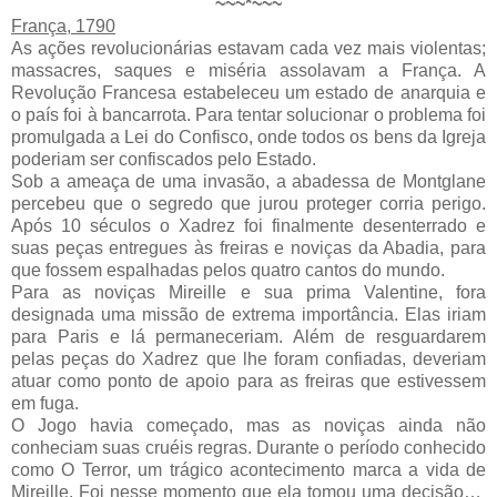
~~~*~~~
França, 1790
As ações revolucionárias estavam cada vez mais violentas;
massacres, saques e miséria assolavam a França. A
Revolução Francesa estabeleceu um estado de anarquia e
o país foi à bancarrota. Para tentar solucionar o problema foi
promulgada a Lei do Confisco, onde todos os bens da Igreja
poderiam ser confiscados pelo Estado.
Sob a ameaça de uma invasão, a abadessa de Montglane
percebeu que o segredo que jurou proteger corria perigo.
Após 10 séculos o Xadrez foi finalmente desenterrado e
suas peças entregues às freiras e noviças da Abadia, para
que fossem espalhadas pelos quatro cantos do mundo.
Para as noviças Mireille e sua prima Valentine, fora
designada uma missão de extrema importância. Elas iriam
para Paris e lá permaneceriam. Além de resguardarem
pelas peças do Xadrez que lhe foram confiadas, deveriam
atuar como ponto de apoio para as freiras que estivessem
em fuga.
O Jogo havia começado, mas as noviças ainda não
conheciam suas cruéis regras. Durante o período conhecido
como O Terror, um trágico acontecimento marca a vida de
Mireille. Foi nesse momento que ela tomou uma decisão…