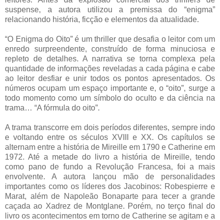
suspense, a autora utilizou a premissa do “enigma”
relacionando história, ficção e elementos da atualidade.
“O Enigma do Oito” é um thriller que desafia o leitor com um
enredo surpreendente, construído de forma minuciosa e
repleto de detalhes. A narrativa se torna complexa pela
quantidade de informações reveladas a cada página e cabe
ao leitor desfiar e unir todos os pontos apresentados. Os
números ocupam um espaço importante e, o “oito”, surge a
todo momento como um símbolo do oculto e da ciência na
trama… “A fórmula do oito”.
A trama transcorre em dois períodos diferentes, sempre indo
e voltando entre os séculos XVIII e XX. Os capítulos se
alternam entre a história de Mireille em 1790 e Catherine em
1972. Até a metade do livro a história de Mireille, tendo
como pano de fundo a Revolução Francesa, foi a mais
envolvente. A autora lançou mão de personalidades
importantes como os líderes dos Jacobinos: Robespierre e
Marat, além de Napoleão Bonaparte para tecer a grande
caçada ao Xadrez de Montglane. Porém, no terço final do
livro os acontecimentos em torno de Catherine se agitam e a