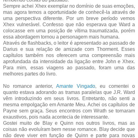
Sempre achei Xhex exemplar no domínio de suas emoções,
mas agora temos a oportunidade de conhecê-la através de
uma perspectiva diferente. Por um breve período vemos
Xhex vulnerável. Confesso que não esperava que Ward a
colocasse em uma posição de vítima traumatizada, porém
essa abordagem tornou a personagem mais humana.
Através de flashbacks, o leitor é apresentado ao passado de
Darius e sua relação de amizade com Thorment. Esses
capítulos também nos oferecem uma compreensão mais
aprofundada da intensidade da ligação entre John e Xhex.
Para mim, essas viagens ao passado, foram uma das
melhores partes do livro.
No romance anterior,
Amante Vingado
, eu comentei o
quanto estava adorando as tramas paralelas que J.R. Ward
vêm introduzindo em seus livros. Entretanto, não senti a
mesma empolgação em Amante Meu. Achei os capítulos de
Payne sem graça. Seus encontros com Wrath se tornaram
exaustivos, pois nada acontecia de interessante.
Gostei muito de Blay e Quinn nos outros livros, mas as
coisas não evoluíram bem nesse romance. Blay decide que
não deve viver em função de Quinn e parte para novas