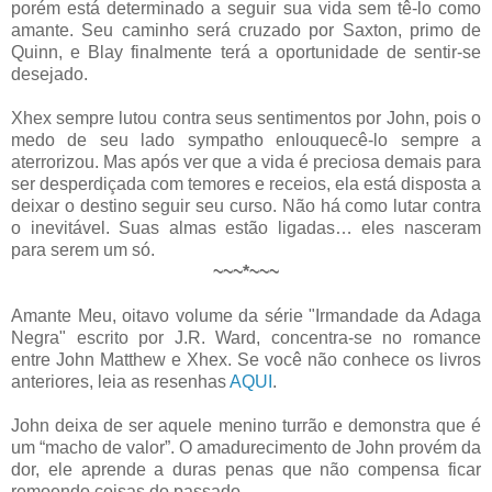
porém está determinado a seguir sua vida sem tê-lo como
amante. Seu caminho será cruzado por Saxton, primo de
Quinn, e Blay finalmente terá a oportunidade de sentir-se
desejado.
Xhex sempre lutou contra seus sentimentos por John, pois o
medo de seu lado sympatho enlouquecê-lo sempre a
aterrorizou. Mas após ver que a vida é preciosa demais para
ser desperdiçada com temores e receios, ela está disposta a
deixar o destino seguir seu curso. Não há como lutar contra
o inevitável. Suas almas estão ligadas… eles nasceram
para serem um só.
~~~*~~~
Amante Meu, oitavo volume da série "Irmandade da Adaga
Negra" escrito por J.R. Ward, concentra-se no romance
entre John Matthew e Xhex. Se você não conhece os livros
anteriores, leia as resenhas
AQUI
.
John deixa de ser aquele menino turrão e demonstra que é
um “macho de valor”. O amadurecimento de John provém da
dor, ele aprende a duras penas que não compensa ficar
remoendo coisas do passado.