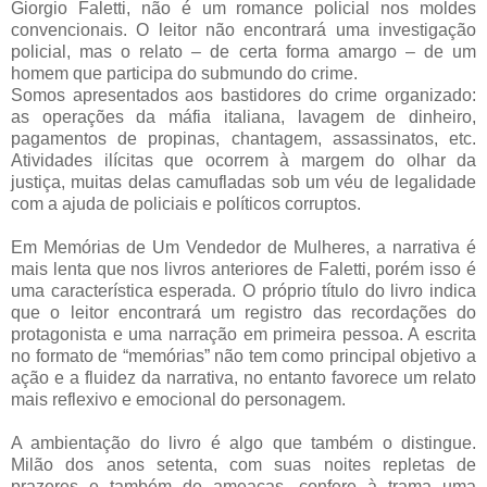
Giorgio Faletti, não é um romance policial nos moldes
convencionais. O leitor não encontrará uma investigação
policial, mas o relato – de certa forma amargo – de um
homem que participa do submundo do crime.
Somos apresentados aos bastidores do crime organizado:
as operações da máfia italiana, lavagem de dinheiro,
pagamentos de propinas, chantagem, assassinatos, etc.
Atividades ilícitas que ocorrem à margem do olhar da
justiça, muitas delas camufladas sob um véu de legalidade
com a ajuda de policiais e políticos corruptos.
Em Memórias de Um Vendedor de Mulheres, a narrativa é
mais lenta que nos livros anteriores de Faletti, porém isso é
uma característica esperada. O próprio título do livro indica
que o leitor encontrará um registro das recordações do
protagonista e uma narração em primeira pessoa. A escrita
no formato de “memórias” não tem como principal objetivo a
ação e a fluidez da narrativa, no entanto favorece um relato
mais reflexivo e emocional do personagem.
A ambientação do livro é algo que também o distingue.
Milão dos anos setenta, com suas noites repletas de
prazeres e também de ameaças, confere à trama uma