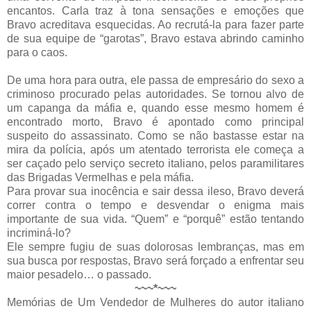
encantos. Carla traz à tona sensações e emoções que
Bravo acreditava esquecidas. Ao recrutá-la para fazer parte
de sua equipe de “garotas”, Bravo estava abrindo caminho
para o caos.
De uma hora para outra, ele passa de empresário do sexo a
criminoso procurado pelas autoridades. Se tornou alvo de
um capanga da máfia e, quando esse mesmo homem é
encontrado morto, Bravo é apontado como principal
suspeito do assassinato. Como se não bastasse estar na
mira da polícia, após um atentado terrorista ele começa a
ser caçado pelo serviço secreto italiano, pelos paramilitares
das Brigadas Vermelhas e pela máfia.
Para provar sua inocência e sair dessa ileso, Bravo deverá
correr contra o tempo e desvendar o enigma mais
importante de sua vida. “Quem” e “porquê” estão tentando
incriminá-lo?
Ele sempre fugiu de suas dolorosas lembranças, mas em
sua busca por respostas, Bravo será forçado a enfrentar seu
maior pesadelo… o passado.
~~~*~~~
Memórias de Um Vendedor de Mulheres do autor italiano