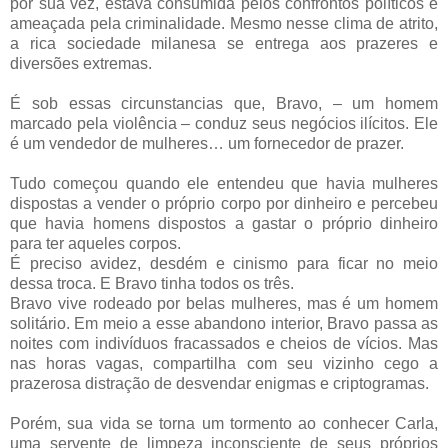
por sua vez, estava consumida pelos confrontos políticos e
ameaçada pela criminalidade. Mesmo nesse clima de atrito,
a rica sociedade milanesa se entrega aos prazeres e
diversões extremas.
É sob essas circunstancias que, Bravo, – um homem
marcado pela violência – conduz seus negócios ilícitos. Ele
é um vendedor de mulheres… um fornecedor de prazer.
Tudo começou quando ele entendeu que havia mulheres
dispostas a vender o próprio corpo por dinheiro e percebeu
que havia homens dispostos a gastar o próprio dinheiro
para ter aqueles corpos.
É preciso avidez, desdém e cinismo para ficar no meio
dessa troca. E Bravo tinha todos os três.
Bravo vive rodeado por belas mulheres, mas é um homem
solitário. Em meio a esse abandono interior, Bravo passa as
noites com indivíduos fracassados e cheios de vícios. Mas
nas horas vagas, compartilha com seu vizinho cego a
prazerosa distração de desvendar enigmas e criptogramas.
Porém, sua vida se torna um tormento ao conhecer Carla,
uma servente de limpeza inconsciente de seus próprios