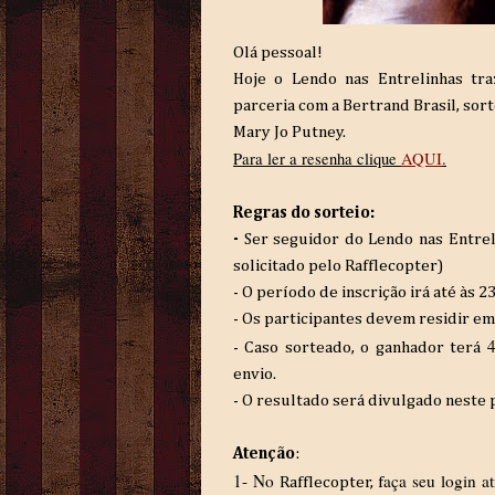
Olá pessoal!
Hoje o Lendo nas Entrelinhas tr
parceria com a Bertrand Brasil, so
Mary Jo Putney.
Para ler a resenha clique
AQUI
.
Regras do sorteio:
-
Ser seguidor do Lendo nas Entrel
solicitado pelo
Rafflecopter)
- O período de inscrição irá até às 2
- Os participantes devem residir em 
- Caso sorteado, o ganhador terá
envio.
- O resultado será divulgado neste 
Atenção
:
1- No
aça seu login a
Rafflecopter, f