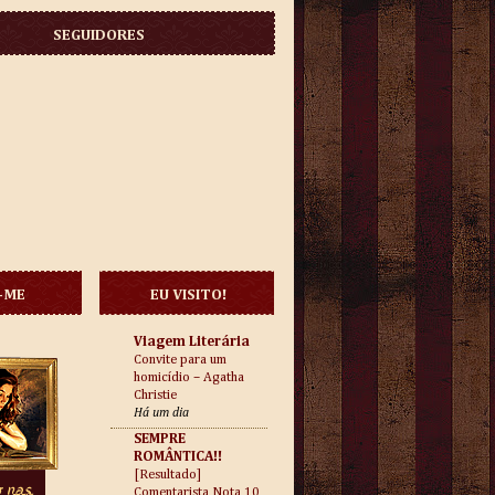
SEGUIDORES
-ME
EU VISITO!
Viagem Literária
Convite para um
homicídio – Agatha
Christie
Há um dia
SEMPRE
ROMÂNTICA!!
[Resultado]
Comentarista Nota 10