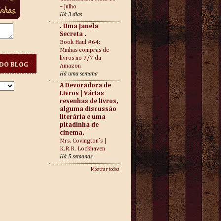
– Julho
Há 3 dias
. Uma Janela
Secreta .
Book Haul #64:
Minhas compras de
livros no 7/7 da
DO BLOG
Amazon
Há uma semana
A Devoradora de
Livros | Várias
resenhas de livros,
alguma discussão
literária e uma
pitadinha de
cinema.
Mrs. Covington’s |
K.R.R. Lockhaven
Há 5 semanas
Mostrar todos