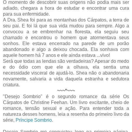
O momento de descobrir suas origens não podia mais ser
adiado, chegara a hora de estudar e encontrar uma cura
para sua enfermidade.
A Dra. Shea foi para as montanhas dos Cárpatos, a terra de
seu pai. E foi lá que sua vida mudou para sempre. Algo a
convocou a se embrenhar na floresta, ela seguiu seu
chamado e encontrou o homem que atormentava seus
sonhos. Ele estava encerrado na parede de um porão
abandonado e algo a deixou chocada. Ela sonhava com
aquele homem há 7 anos e ele ainda estava ...vivo!
Será que todas as lendas são verdadeiras? Apesar do medo
e do ódio com que ele a olhava, ela sentia uma
necessidade visceral de ajudá-lo. Shea não o abandonaria
novamente, salvaria a vida daquela estranha e sedutora
criatura.
~~~*~~~
"Desejo Sombrio" é o segundo romance da série Os
Cárpatos de Christine Feehan. Um livro excitante, cheio de
romance, tensão sexual e ação. Para entender toda a
natureza desses homens, leia a resenha do primeiro livro da
série,
Príncipe Sombrio
.
Desejo Sombrio me conquistou logo na primeira página,