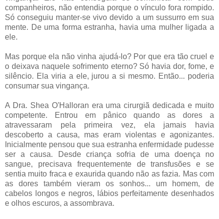
companheiros, não entendia porque o vínculo fora rompido.
Só conseguiu manter-se vivo devido a um sussurro em sua
mente. De uma forma estranha, havia uma mulher ligada a
ele.
Mas porque ela não vinha ajudá-lo? Por que era tão cruel e
o deixava naquele sofrimento eterno? Só havia dor, fome, e
silêncio. Ela viria a ele, jurou a si mesmo. Então...
poderia
consumar sua vingança.
A Dra. Shea O'Halloran era uma cirurgiã dedicada e muito
competente. Entrou em pânico quando as dores a
atravessaram pela primeira vez, ela jamais havia
descoberto a causa, mas eram violentas e agonizantes.
Inicialmente pensou que sua estranha enfermidade pudesse
ser a causa. Desde criança sofria de uma doença no
sangue, precisava frequentemente de transfusões e se
sentia muito fraca e exaurida quando não as fazia. Mas com
as dores também vieram os sonhos... um homem, de
cabelos longos e negros, lábios perfeitamente desenhados
e olhos escuros, a assombrava.