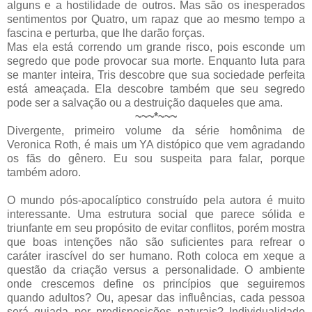
alguns e a hostilidade de outros. Mas são os inesperados
sentimentos por Quatro, um rapaz que ao mesmo tempo a
fascina e perturba, que lhe darão forças.
Mas ela está correndo um grande risco, pois esconde um
segredo que pode provocar sua morte. Enquanto luta para
se manter inteira, Tris descobre que sua sociedade perfeita
está ameaçada. Ela descobre também que seu segredo
pode ser a salvação ou a destruição daqueles que ama.
~~~*~~~
Divergente, primeiro volume da série homônima de
Veronica Roth, é mais um YA distópico que vem agradando
os fãs do gênero. Eu sou suspeita para falar, porque
também adoro.
O mundo pós-apocalíptico construído pela autora é muito
interessante. Uma estrutura social que parece sólida e
triunfante em seu propósito de evitar conflitos, porém mostra
que boas intenções não são suficientes para refrear o
caráter irascível do ser humano. Roth coloca em xeque a
questão da criação versus a personalidade. O ambiente
onde crescemos define os princípios que seguiremos
quando adultos? Ou, apesar das influências, cada pessoa
será guiada por predisposições naturais? Individualidade