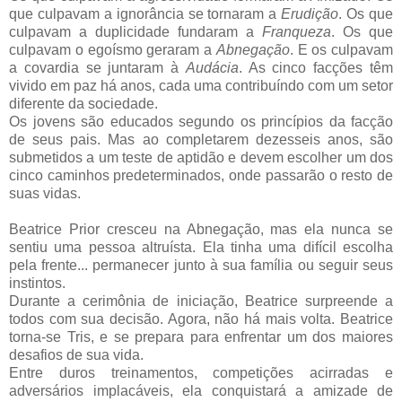
que culpavam a ignorância se tornaram a
Erudição
. Os que
culpavam a duplicidade fundaram a
Franqueza
. Os que
culpavam o egoísmo geraram a
Abnegação
. E os culpavam
a covardia se juntaram à
Audácia
. As cinco facções têm
vivido em paz há anos, cada uma contribuíndo com um setor
diferente da sociedade.
Os jovens são educados segundo os princípios da facção
de seus pais. Mas ao completarem dezesseis anos, são
submetidos a um teste de aptidão e devem escolher um dos
cinco caminhos predeterminados, onde passarão o resto de
suas vidas.
Beatrice Prior cresceu na Abnegação, mas ela nunca se
sentiu uma pessoa altruísta. Ela tinha uma difícil escolha
pela frente... permanecer junto à sua família ou seguir seus
instintos.
Durante a cerimônia de iniciação, Beatrice surpreende a
todos com sua decisão. Agora, não há mais volta. Beatrice
torna-se Tris, e se prepara para enfrentar um dos maiores
desafios de sua vida.
Entre duros treinamentos, competições acirradas e
adversários implacáveis, ela conquistará a amizade de