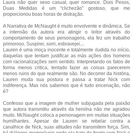
Laura não quer sexo casual, quer romance. Dois Pesos,
Duas Medidas é um “clichezão” gostoso, que me
proporcionou boas horas de distração.
A Narrativa de McNaught é muito envolvente e dinâmica. Se
a intensão da autora era atingir o leitor através do
comportamento de seus personagens, ela fez um trabalho
primoroso. Suspirei, sorri, esbravejei…
Lauren é uma moça inocente e totalmente iludida no início,
daquelas que tentam justificar as más ações dos homens
com racionalizações sem sentido. Interpretando os fatos de
forma menos critica, tentado fazer as coisas parecerem
menos ruins do que realmente são. No decorrer da história,
Lauren muda sua postura e passa a tratar Nick com
indiferença. Mas nós sabemos que é tudo encenação, não
é?
Confesso que a imagem de mulher subjugada pela paixão
que autora transmitiu através da heroína não me agradou
muito. McNaught coloca a personagem em muitas situações
humilhantes. Apesar de Lauren se rebelar contra a
canalhice de Nick, suas atitudes não transmitem força. Sim,
há diálogos memoráveis onde ela bate de frente com Nick e