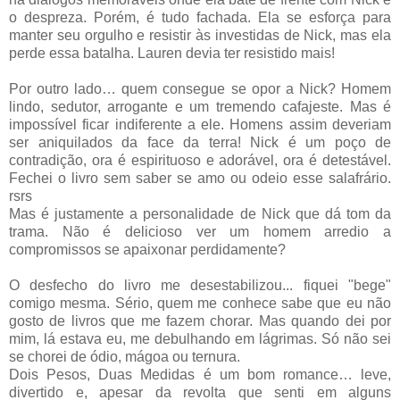
o despreza. Porém, é tudo fachada. Ela se esforça para
manter seu orgulho e resistir às investidas de Nick, mas ela
perde essa batalha. Lauren devia ter resistido mais!
Por outro lado… quem consegue se opor a Nick? Homem
lindo, sedutor, arrogante e um tremendo cafajeste. Mas é
impossível ficar indiferente a ele. Homens assim deveriam
ser aniquilados da face da terra! Nick é um poço de
contradição, ora é espirituoso e adorável, ora é detestável.
Fechei o livro sem saber se amo ou odeio esse salafrário.
rsrs
Mas é justamente a personalidade de Nick que dá tom da
trama. Não é delicioso ver um homem arredio a
compromissos se apaixonar perdidamente?
O desfecho do livro me desestabilizou... fiquei "bege"
comigo mesma. Sério, quem me conhece sabe que eu não
gosto de livros que me fazem chorar. Mas quando dei por
mim, lá estava eu, me debulhando em lágrimas. Só não sei
se chorei de ódio, mágoa ou ternura.
Dois Pesos, Duas Medidas é um bom romance… leve,
divertido e, apesar da revolta que senti em alguns