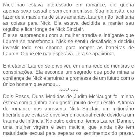
Nick não estava interessado em romance, ele queria
apenas sexo casual e sem compromisso. Sua intensão, era
fazer dela mais uma de suas amantes. Lauren não facilitaria
as coisas para Nick. Ela estava decidida a manter seu
orgulho e ficar longe de Nick Sinclair.
Ele se surpreendeu com a mulher arredia e intrigante que
Lauren se transformou. Nick se sentiu desafiado e decidiu
investir todo seu charme para romper as barreiras de
Lauren. O que ele não esperava…era se apaixonar.
Entretanto, Lauren se envolveu em uma rede de mentiras e
conspirações. Ela esconde um segredo que pode minar a
confiança de Nick e arruinar a promessa de um futuro com o
único homem que amou…
~~~*~~~
Dois Pesos, Duas Medidas de Judith McNaught foi minha
estreia com a autora e eu gostei muito de seu estilo. A trama
do romance nos apresenta Nick Sinclair, um milionário
libertino que evita se envolver emocionalmente devido a um
trauma de infância. No outro extremo, temos Lauren Danner,
uma mulher virgem e sem malícia, que ainda não tem
maturidade sexual para separar os sentimentos do prazer.