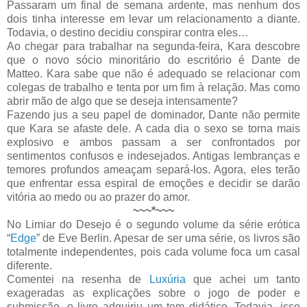
Passaram um final de semana ardente, mas nenhum dos
dois tinha interesse em levar um relacionamento a diante.
Todavia, o destino decidiu conspirar contra eles…
Ao chegar para trabalhar na segunda-feira, Kara descobre
que o novo sócio minoritário do escritório é Dante de
Matteo. Kara sabe que não é adequado se relacionar com
colegas de trabalho e tenta por um fim à relação. Mas como
abrir mão de algo que se deseja intensamente?
Fazendo jus a seu papel de dominador, Dante não permite
que Kara se afaste dele. A cada dia o sexo se torna mais
explosivo e ambos passam a ser confrontados por
sentimentos confusos e indesejados. Antigas lembranças e
temores profundos ameaçam separá-los. Agora, eles terão
que enfrentar essa espiral de emoções e decidir se darão
vitória ao medo ou ao prazer do amor.
~~~*~~~
No Limiar do Desejo é o segundo volume da série erótica
“
Edge
” de Eve Berlin. Apesar de ser uma série, os livros são
totalmente independentes, pois cada volume foca um casal
diferente.
Comentei na resenha de
Luxúria
que achei um tanto
exageradas as explicações sobre o jogo de poder e
submissão, o livro adquiriu um tom didático. Todavia, isso