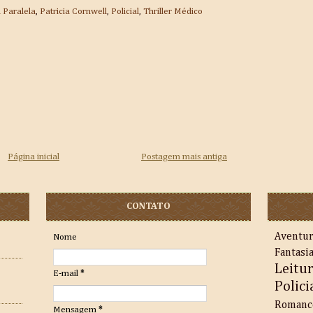
 Paralela
,
Patricia Cornwell
,
Policial
,
Thriller Médico
Página inicial
Postagem mais antiga
CONTATO
Aventu
Nome
Fantasi
Leitu
E-mail
*
Polici
Romanc
Mensagem
*