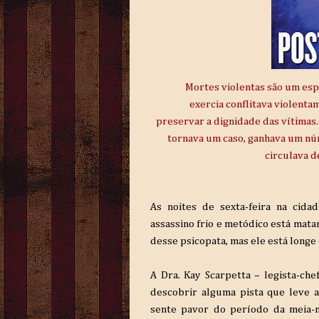
Mortes violentas são um espe
exercia conflitava violent
preservar a dignidade das vítimas.
tornava um caso, ganhava um nú
circulava d
As noites de sexta-feira na cid
assassino frio e metódico está mat
desse psicopata, mas ele está longe 
A Dra. Kay Scarpetta – legista-ch
descobrir alguma pista que leve a
sente pavor do período da meia-n