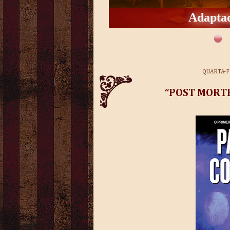
Adaptad
QUARTA-F
“POST MORTEM