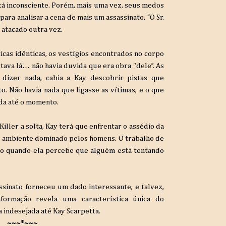
tá inconsciente. Porém, mais uma vez, seus medos
ara analisar a cena de mais um assassinato. “O Sr.
 atacado outra vez.
icas idênticas, os vestígios encontrados no corpo
ava lá… não havia duvida que era obra "dele”. As
dizer nada, cabia a Kay descobrir pistas que
o. Não havia nada que ligasse as vítimas, e o que
uda até o momento.
iller a solta, Kay terá que enfrentar o assédio da
m ambiente dominado pelos homens. O trabalho de
ado quando ela percebe que alguém está tentando
ssinato forneceu um dado interessante, e talvez,
nformação revela uma característica única do
a indesejada até Kay Scarpetta.
~~~*~~~