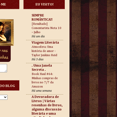
-ME
EU VISITO!
SEMPRE
ROMÂNTICA!!
[Resultado]
Comentarista Nota 10
– Julho
Há um dia
Viagem Literária
Atmosfera: Uma
história de amor -
Taylor Jenkins Reid
Há 3 dias
. Uma Janela
Secreta .
Book Haul #64:
Minhas compras de
livros no 7/7 da
DO BLOG
Amazon
Há uma semana
A Devoradora de
Livros | Várias
resenhas de livros,
alguma discussão
literária e uma