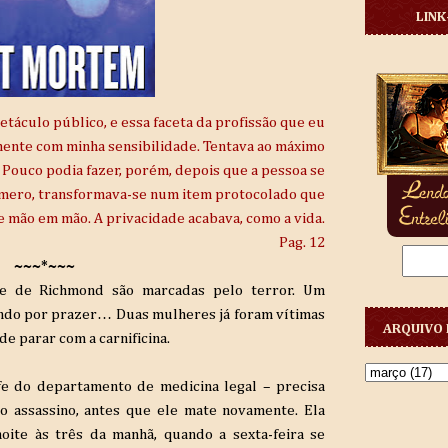
LINK
táculo público, e essa faceta da profissão que eu
amente com minha sensibilidade. Tentava ao máximo
 Pouco podia fazer, porém, depois que a pessoa se
mero, transformava-se num item protocolado que
e mão em mão. A privacidade acabava, como a vida.
Pag. 12
~~~*~~~
ade de Richmond são marcadas pelo terror. Um
ando por prazer… Duas mulheres já foram vítimas
ARQUIVO 
de parar com a carnificina.
efe do departamento de medicina legal – precisa
o assassino, antes que ele mate novamente. Ela
oite às três da manhã, quando a sexta-feira se