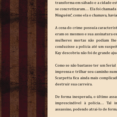
transforma em sábado e a cidade es
se concretizaram… Ela foi chamada p
Ninguém”, como ela o chamava, havia
A cena do crime possuía característ
eram os mesmos e sua assinatura est
mulheres mortas não podiam lhe 
conduzisse a polícia até um suspeit
Kay descobriu não foi de grande aj
Como se não bastasse ter um Serial K
imprensa e trilhar seu caminho nu
Scarpetta fica ainda mais complic
destruir sua carreira.
De forma inesperada, o último assa
imprescindível à polícia… Tal i
assassino, podendo atrai-lo de form