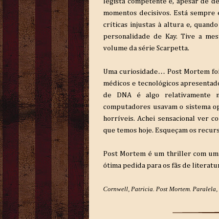
legista competente e, apesar de d
momentos decisivos. Está sempre e
críticas injustas à altura e, quand
personalidade de Kay. Tive a mes
volume da série Scarpetta.
Uma curiosidade… Post Mortem foi
médicos e tecnológicos apresentado
de DNA é algo relativamente n
computadores usavam o sistema op
horríveis. Achei sensacional ver c
que temos hoje. Esqueçam os recurs
Post Mortem é um thriller com um
ótima pedida para os fãs de literatur
Cornwell, Patricia.
Post Mortem. Paralela, 