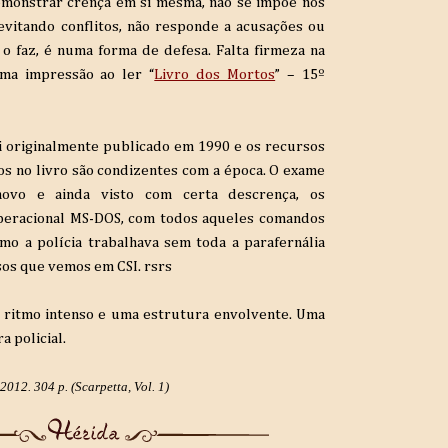
emonstrar crença em si mesma, não se impõe nos
vitando conflitos, não responde a acusações ou
o o faz, é numa forma de defesa. Falta firmeza na
ma impressão ao ler “
Livro dos Mortos
” – 15º
 originalmente publicado em 1990 e os recursos
s no livro são condizentes com a época. O exame
ovo e ainda visto com certa descrença, os
eracional MS-DOS, com todos aqueles comandos
omo a polícia trabalhava sem toda a parafernália
os que vemos em CSI. rsrs
 ritmo intenso e uma estrutura envolvente. Uma
a policial.
2012. 304 p. (Scarpetta, Vol. 1)