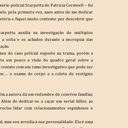
rie policial Scarpetta de Patricia Cornwell – foi
tulo, pela primeira vez, anos antes de me dedicar
tória e fiquei muito contente por descobrir que
rpetta auxilia na investigação de múltiplos
tá a solta e os achados durante a necropsia das
gação.
os do caso policial exposto na trama, porém a
ita um pouco a visão do quadro geral sobre a
m contato com um ramo investigativo que pode ser
me… o exame do corpo e a coleta de vestígios
rém a autora dá um vislumbre do convívio familiar,
 Além de dedicar-se a caçar um serial killer, ao
precisa lidar com relacionamentos espinhosos e
l, mas sou arredia à sua personalidade. Ela é uma