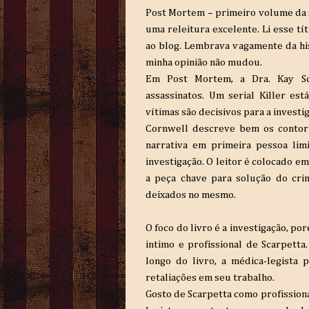
Post Mortem – primeiro volume da sé
uma releitura excelente. Li esse tí
ao blog. Lembrava vagamente da his
minha opinião não mudou.
Em Post Mortem, a Dra. Kay Sca
assassinatos. Um serial Killer es
vítimas são decisivos para a investi
Cornwell descreve bem os contorn
narrativa em primeira pessoa lim
investigação. O leitor é colocado e
a peça chave para solução do cri
deixados no mesmo.
O foco do livro é a investigação, po
intimo e profissional de Scarpetta.
longo do livro, a médica-legista 
retaliações em seu trabalho.
Gosto de Scarpetta como profissiona