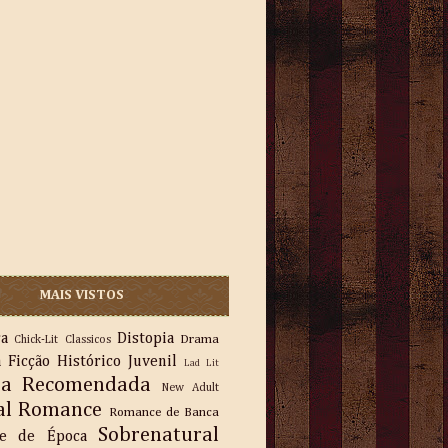
MAIS VISTOS
ra
Distopia
Drama
Chick-Lit
Classicos
a
Ficção
Histórico
Juvenil
Lad Lit
ra Recomendada
New Adult
al
Romance
Romance de Banca
Sobrenatural
e de Época