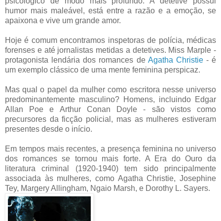
psicológico de modo mais profundo.
A detetive possui
humor mais maleável, está entre a razão e a emoção, se
apaixona e vive um grande amor
.
Hoje é comum encontramos
inspetoras de polícia, médicas
forenses e até jornalistas metidas a detetives.
Miss Marple -
protagonista lendária dos romances de
Agatha Christie
- é
um exemplo clássico de uma mente feminina perspicaz.
Mas qual o papel da mulher como escritora nesse universo
predominantemente masculino? Homens, incluindo Edgar
Allan Poe e Arthur Conan Doyle - são vistos como
precursores da ficção policial, mas as mulheres estiveram
presentes desde o início.
Em tempos mais recentes, a presença feminina no universo
dos romances se tornou mais forte. A Era do Ouro da
literatura criminal (1920-1940) tem sido principalmente
associada às mulheres, como Agatha Christie, Josephine
Tey, Margery Allingham, Ngaio Marsh, e Dorothy L. Sayers.