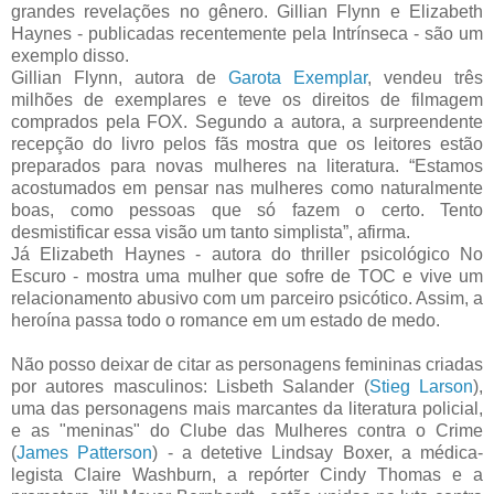
grandes revelações no gênero. Gillian Flynn e Elizabeth
Haynes - publicadas recentemente pela Intrínseca - são um
exemplo disso.
Gillian Flynn, autora de
Garota Exemplar
, vendeu três
milhões de exemplares e teve os direitos de filmagem
comprados pela FOX. Segundo a autora, a surpreendente
recepção do livro pelos fãs mostra que os leitores estão
preparados para novas mulheres na literatura. “Estamos
acostumados em pensar nas mulheres como naturalmente
boas, como pessoas que só fazem o certo. Tento
desmistificar essa visão um tanto simplista”, afirma.
Já Elizabeth Haynes - autora do thriller psicológico No
Escuro - mostra uma mulher que sofre de TOC e vive um
relacionamento abusivo com um parceiro psicótico. Assim, a
heroína passa todo o romance em um estado de medo.
Não posso deixar de citar as personagens femininas criadas
por autores masculinos: Lisbeth Salander (
Stieg Larson
),
uma das personagens mais marcantes da literatura policial,
e as "meninas" do Clube das Mulheres contra o Crime
(
James Patterson
) - a detetive Lindsay Boxer, a médica-
legista Claire Washburn, a repórter Cindy Thomas e a