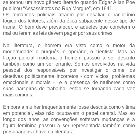
se tornou um novo gênero literário quando Edgar Allan Poe
publicou “Assassinatos na Rua Morgue”, em 1841.
Os romances policiais atraem por desafiar o raciocínio
lógico dos leitores, além da ética subjacente nesse tipo de
trama. O bem deve prevalecer, e aqueles que cometem o
mal ou ferem as leis devem pagar por seus crimes.
Na literatura, o homem era visto como o motor da
modernidade: o burguês, o operário, o cientista.
Mas na
ficção policial moderna o homem passou a ser descrito
também como um ser errante. Somos envolvidos na vida
pessoal dos responsáveis por investigar o crime, os
detetives politicamente incorretos - com vícios, problemas
emocionais e morais - e a presença de mulheres como
suas parceiras de trabalho, estão se tornando cada vez
mais comuns.
E
mbora a mulher frequentemente fosse descrita como vítima
em potencial, elas não ocupavam o papel central.
Mas ao
longo dos anos, as convenções sofreram mudanças e a
figura feminina passou a ser representada também como
personagens-chave na literatura.