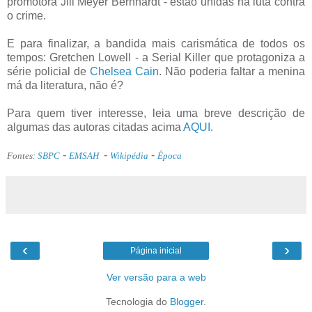
promotora Jill Meyer Bernhardt - estão unidas na luta contra
o crime.
E para finalizar, a bandida mais carismática de todos os
tempos: Gretchen Lowell - a Serial Killer que protagoniza a
série policial de
Chelsea Cain
. Não poderia faltar a menina
má da literatura, não é?
Para quem tiver interesse, leia uma breve descrição de
algumas das autoras citadas acima
AQUI
.
-
-
-
Fontes:
SBPC
EMSAH
Wikipédia
Época
‹
›
Página inicial
Ver versão para a web
Tecnologia do
Blogger
.