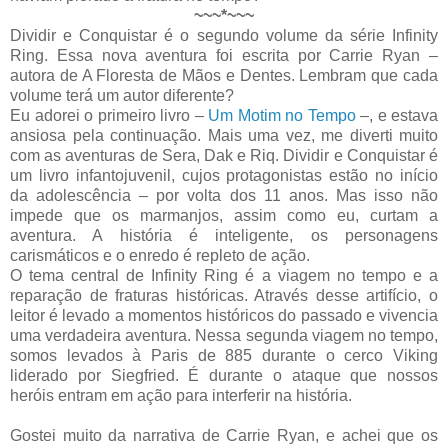
~~~*~~~
Dividir e Conquistar é o segundo volume da série Infinity
Ring. Essa nova aventura foi escrita por Carrie Ryan –
autora de A Floresta de Mãos e Dentes. Lembram que cada
volume terá um autor diferente?
Eu adorei o primeiro livro –
Um Motim no Tempo
–, e estava
ansiosa pela continuação. Mais uma vez, me diverti muito
com as aventuras de Sera, Dak e Riq. Dividir e Conquistar é
um livro infantojuvenil, cujos protagonistas estão no início
da adolescência – por volta dos 11 anos. Mas isso não
impede que os marmanjos, assim como eu, curtam a
aventura. A história é inteligente, os personagens
carismáticos e o enredo é repleto de ação.
O tema central de Infinity Ring é a viagem no tempo e a
reparação de fraturas históricas. Através desse artifício, o
leitor é levado a momentos históricos do passado e vivencia
uma verdadeira aventura. Nessa segunda viagem no tempo,
somos levados à Paris de 885 durante o cerco Viking
liderado por Siegfried. É durante o ataque que nossos
heróis entram em ação para interferir na história.
Gostei muito da narrativa de Carrie Ryan, e achei que os