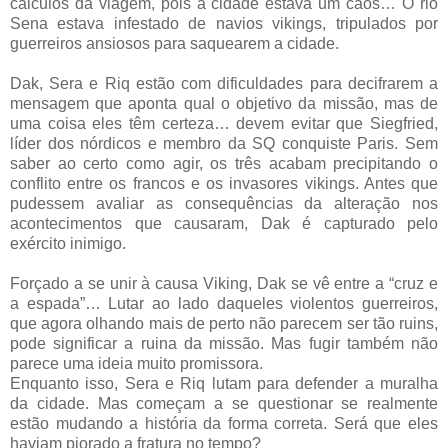
cálculos da viagem, pois a cidade estava um caos… O rio
Sena estava infestado de navios vikings, tripulados por
guerreiros ansiosos para saquearem a cidade.
Dak, Sera e Riq estão com dificuldades para decifrarem a
mensagem que aponta qual o objetivo da missão, mas de
uma coisa eles têm certeza… devem evitar que Siegfried,
líder dos nórdicos e membro da SQ conquiste Paris. Sem
saber ao certo como agir, os três acabam precipitando o
conflito entre os francos e os invasores vikings. Antes que
pudessem avaliar as consequências da alteração nos
acontecimentos que causaram, Dak é capturado pelo
exército inimigo.
Forçado a se unir à causa Viking, Dak se vê entre a “cruz e
a espada”… Lutar ao lado daqueles violentos guerreiros,
que agora olhando mais de perto não parecem ser tão ruins,
pode significar a ruina da missão. Mas fugir também não
parece uma ideia muito promissora.
Enquanto isso, Sera e Riq lutam para defender a muralha
da cidade. Mas começam a se questionar se realmente
estão mudando a história da forma correta. Será que eles
haviam piorado a fratura no tempo?