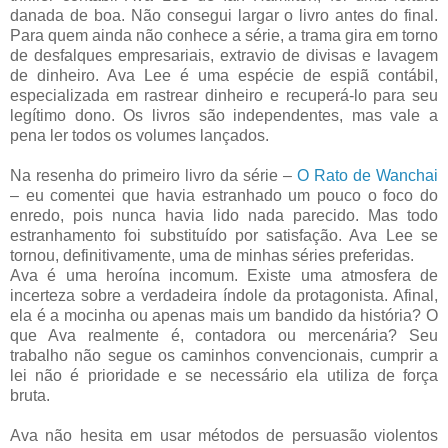
danada de boa. Não consegui largar o livro antes do final.
Para quem ainda não conhece a série, a trama gira em torno
de desfalques empresariais, extravio de divisas e lavagem
de dinheiro. Ava Lee é uma espécie de espiã contábil,
especializada em rastrear dinheiro e recuperá-lo para seu
legítimo dono. Os livros são independentes, mas vale a
pena ler todos os volumes lançados.
Na resenha do primeiro livro da série –
O Rato de Wanchai
– eu comentei que havia estranhado um pouco o foco do
enredo, pois nunca havia lido nada parecido. Mas todo
estranhamento foi substituído por satisfação. Ava Lee se
tornou, definitivamente, uma de minhas séries preferidas.
Ava é uma heroína incomum. Existe uma atmosfera de
incerteza sobre a verdadeira índole da protagonista. Afinal,
ela é a mocinha ou apenas mais um bandido da história? O
que Ava realmente é, contadora ou mercenária? Seu
trabalho não segue os caminhos convencionais, cumprir a
lei não é prioridade e se necessário ela utiliza de força
bruta.
Ava não hesita em usar métodos de persuasão violentos