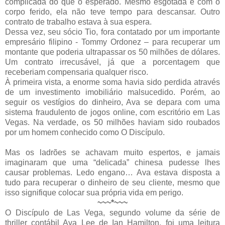
complicada do que o esperado. Mesmo esgotada e com o
corpo ferido, ela não teve tempo para descansar. Outro
contrato de trabalho estava à sua espera.
Dessa vez, seu sócio Tio, fora contatado por um importante
empresário filipino - Tommy Ordonez – para recuperar um
montante que poderia ultrapassar os 50 milhões de dólares.
Um contrato irrecusável, já que a porcentagem que
receberiam compensaria qualquer risco.
À primeira vista, a enorme soma havia sido perdida através
de um investimento imobiliário malsucedido. Porém, ao
seguir os vestígios do dinheiro, Ava se depara com uma
sistema fraudulento de jogos online, com escritório em Las
Vegas. Na verdade, os 50 milhões haviam sido roubados
por um homem conhecido como O Discípulo.
Mas os ladrões se achavam muito espertos, e jamais
imaginaram que uma “delicada” chinesa pudesse lhes
causar problemas. Ledo engano… Ava estava disposta a
tudo para recuperar o dinheiro de seu cliente, mesmo que
isso signifique colocar sua própria vida em perigo.
~~~*~~~
O Discípulo de Las Vega, segundo volume da série de
thriller contábil Ava Lee de Ian Hamilton, foi uma leitura