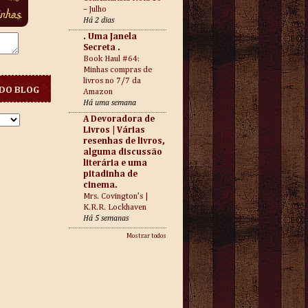
– Julho
Há 2 dias
. Uma Janela
Secreta .
Book Haul #64:
Minhas compras de
livros no 7/7 da
DO BLOG
Amazon
Há uma semana
A Devoradora de
Livros | Várias
resenhas de livros,
alguma discussão
literária e uma
pitadinha de
cinema.
Mrs. Covington’s |
K.R.R. Lockhaven
Há 5 semanas
Mostrar todos