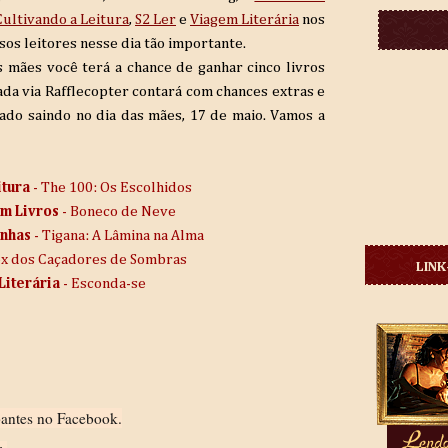
Cultivando a Leitura
,
S2 Ler
e
Viagem Literária
nos
os leitores nesse dia tão importante.
s mães você terá a chance de ganhar cinco livros
da via Rafflecopter contará com chances extras e
tado saindo no dia das mães, 17 de maio. Vamos a
itura
- The 100: Os Escolhidos
m Livros
- Boneco de Neve
inhas
- Tigana: A Lâmina na Alma
ex dos Caçadores de Sombras
LINK
Literária
- Esconda-se
ipantes no Facebook.