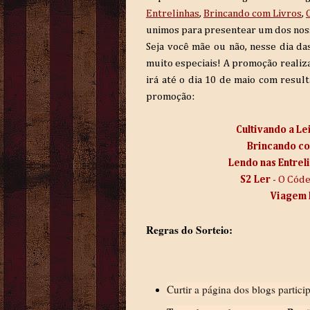
Entrelinhas
,
Brincando com Livros
,
unimos para presentear um dos noss
Seja você mãe ou não, nesse dia da
muito especiais! A promoção realiza
irá até o dia 10 de maio com resul
promoção:
Cultivando a Le
Brincando co
Lendo nas Entrel
S2 Ler
- O Cód
Viagem 
Regras do Sorteio:
Curtir a página dos blogs partic