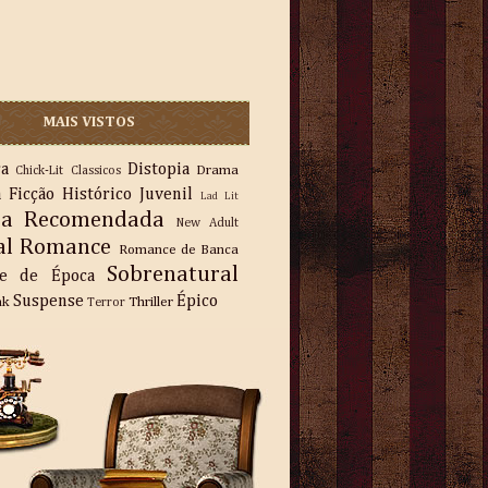
MAIS VISTOS
ra
Distopia
Drama
Chick-Lit
Classicos
a
Ficção
Histórico
Juvenil
Lad Lit
ra Recomendada
New Adult
al
Romance
Romance de Banca
Sobrenatural
e de Época
Suspense
Épico
nk
Thriller
Terror