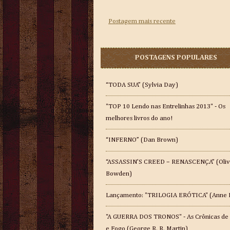
Postagem mais recente
POSTAGENS POPULARES
“TODA SUA” (Sylvia Day)
"TOP 10 Lendo nas Entrelinhas 2013" - Os
melhores livros do ano!
“INFERNO” (Dan Brown)
“ASSASSIN’S CREED – RENASCENÇA” (Oliv
Bowden)
Lançamento: "TRILOGIA ERÓTICA" (Anne 
"A GUERRA DOS TRONOS" - As Crônicas de
e Fogo (George R. R. Martin)