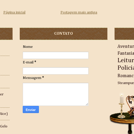
Página inicial
Postagem mais antiga
CONTATO
Aventu
Nome
Fantasi
Leitu
E-mail
*
Polici
Romanc
Mensagem
*
Steampu
er
Rice)
 Gelo