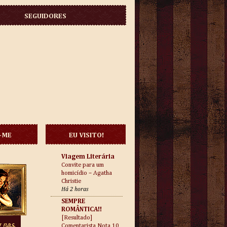
SEGUIDORES
-ME
EU VISITO!
Viagem Literária
Convite para um
homicídio – Agatha
Christie
Há 2 horas
SEMPRE
ROMÂNTICA!!
[Resultado]
Comentarista Nota 10