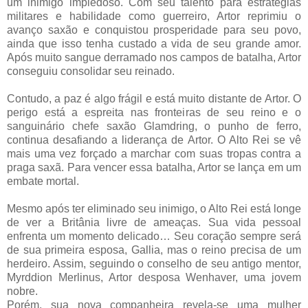
um inimigo impiedoso. Com seu talento para estratégias
militares e habilidade como guerreiro, Artor reprimiu o
avanço saxão e conquistou prosperidade para seu povo,
ainda que isso tenha custado a vida de seu grande amor.
Após muito sangue derramado nos campos de batalha, Artor
conseguiu consolidar seu reinado.
Contudo, a paz é algo frágil e está muito distante de Artor. O
perigo está a espreita nas fronteiras de seu reino e o
sanguinário chefe saxão Glamdring, o punho de ferro,
continua desafiando a liderança de Artor. O Alto Rei se vê
mais uma vez forçado a marchar com suas tropas contra a
praga saxã. Para vencer essa batalha, Artor se lança em um
embate mortal.
Mesmo após ter eliminado seu inimigo, o Alto Rei está longe
de ver a Britânia livre de ameaças. Sua vida pessoal
enfrenta um momento delicado… Seu coração sempre será
de sua primeira esposa, Gallia, mas o reino precisa de um
herdeiro. Assim, seguindo o conselho de seu antigo mentor,
Myrddion Merlinus, Artor desposa Wenhaver, uma jovem
nobre.
Porém, sua nova companheira revela-se uma mulher