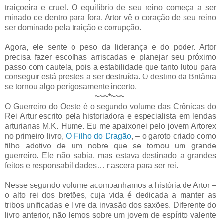
traiçoeira e cruel. O equilíbrio de seu reino começa a ser
minado de dentro para fora. Artor vê o coração de seu reino
ser dominado pela traição e corrupção.
Agora, ele sente o peso da liderança e do poder. Artor
precisa fazer escolhas arriscadas e planejar seu próximo
passo com cautela, pois a estabilidade que tanto lutou para
conseguir está prestes a ser destruída. O destino da Britânia
se tornou algo perigosamente incerto.
~~~*~~~
O Guerreiro do Oeste é o segundo volume das Crônicas do
Rei Artur escrito pela historiadora e especialista em lendas
arturianas M.K. Hume. Eu me apaixonei pelo jovem Artorex
no primeiro livro,
O Filho do Dragão
, – o garoto criado como
filho adotivo de um nobre que se tornou um grande
guerreiro. Ele não sabia, mas estava destinado a grandes
feitos e responsabilidades… nascera para ser rei.
Nesse segundo volume acompanhamos a história de Artor –
o alto rei dos bretões, cuja vida é dedicada a manter as
tribos unificadas e livre da invasão dos saxões. Diferente do
livro anterior, não lemos sobre um jovem de espírito valente