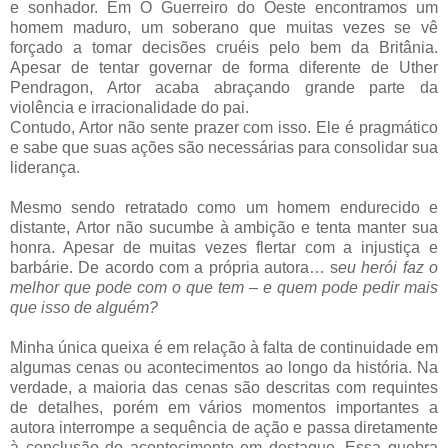
e sonhador. Em O Guerreiro do Oeste encontramos um
homem maduro, um soberano que muitas vezes se vê
forçado a tomar decisões cruéis pelo bem da Britânia.
Apesar de tentar governar de forma diferente de Uther
Pendragon, Artor acaba abraçando grande parte da
violência e irracionalidade do pai.
Contudo, Artor não sente prazer com isso. Ele é pragmático
e sabe que suas ações são necessárias para consolidar sua
liderança.
Mesmo sendo retratado como um homem endurecido e
distante, Artor não sucumbe à ambição e tenta manter sua
honra. Apesar de muitas vezes flertar com a injustiça e
barbárie. De acordo com a própria autora… s
eu herói faz o
melhor que pode com o que tem – e quem pode pedir mais
que isso de alguém?
Minha única queixa é em relação à falta de continuidade em
algumas cenas ou acontecimentos ao longo da história. Na
verdade, a maioria das cenas são descritas com requintes
de detalhes, porém em vários momentos importantes a
autora interrompe a sequência de ação e passa diretamente
à conclusão do acontecimento em destaque. Essa quebra