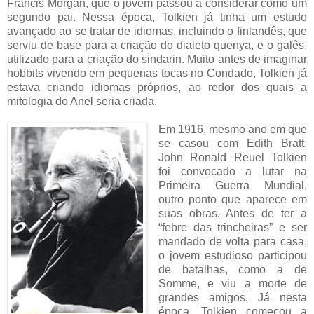
Francis Morgan, que o jovem passou a considerar como um
segundo pai. Nessa época, Tolkien já tinha um estudo
avançado ao se tratar de idiomas, incluindo o finlandês, que
serviu de base para a criação do dialeto quenya, e o galês,
utilizado para a criação do sindarin. Muito antes de imaginar
hobbits vivendo em pequenas tocas no Condado, Tolkien já
estava criando idiomas próprios, ao redor dos quais a
mitologia do Anel seria criada.
Em 1916, mesmo ano em que
se casou com Edith Bratt,
John Ronald Reuel Tolkien
foi convocado a lutar na
Primeira Guerra Mundial,
outro ponto que aparece em
suas obras. Antes de ter a
“febre das trincheiras” e ser
mandado de volta para casa,
o jovem estudioso participou
de batalhas, como a de
Somme, e viu a morte de
grandes amigos. Já nesta
época, Tolkien começou a