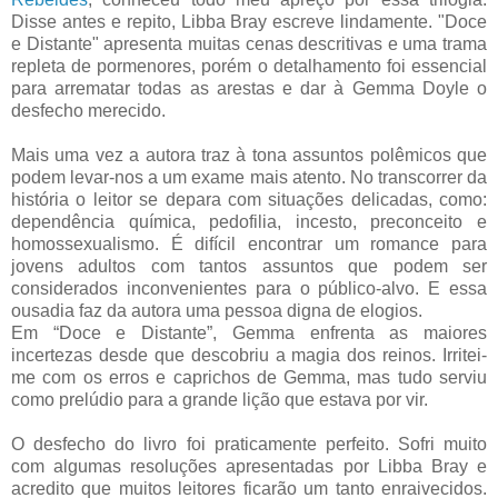
Disse antes e repito, Libba Bray escreve lindamente. "Doce
e Distante" apresenta muitas cenas descritivas e uma trama
repleta de pormenores, porém o detalhamento foi essencial
para arrematar todas as arestas e dar à Gemma Doyle o
desfecho merecido.
Mais uma vez a autora traz à tona assuntos polêmicos que
podem levar-nos a um exame mais atento. No transcorrer da
história o leitor se depara com situações delicadas, como:
dependência química, pedofilia, incesto, preconceito e
homossexualismo. É difícil encontrar um romance para
jovens adultos com tantos assuntos que podem ser
considerados inconvenientes para o público-alvo. E essa
ousadia faz da autora uma pessoa digna de elogios.
Em “Doce e Distante”, Gemma enfrenta as maiores
incertezas desde que descobriu a magia dos reinos. Irritei-
me com os erros e caprichos de Gemma, mas tudo serviu
como prelúdio para a grande lição que estava por vir.
O desfecho do livro foi praticamente perfeito. Sofri muito
com algumas resoluções apresentadas por Libba Bray e
acredito que muitos leitores ficarão um tanto enraivecidos.