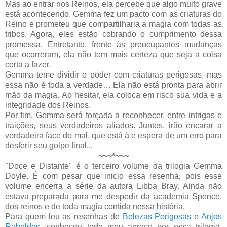
Mas ao entrar nos Reinos, ela percebe que algo muito grave
está acontecendo. Gemma fez um pacto com as criaturas do
Reino e prometeu que compartilharia a magia com todas as
tribos. Agora, eles estão cobrando o cumprimento dessa
promessa. Entretanto, frente às preocupantes mudanças
que ocorreram, ela não tem mais certeza que seja a coisa
certa a fazer.
Gemma teme dividir o poder com criaturas perigosas, mas
essa não é toda a verdade… Ela não está pronta para abrir
mão da magia. Ao hesitar, ela coloca em risco sua vida e a
integridade dos Reinos.
Por fim, Gemma será forçada a reconhecer, entre intrigas e
traições, seus verdadeiros aliados. Juntos, irão encarar a
verdadeira face do mal, que está à e espera de um erro para
desferir seu golpe final...
~~~*~~~
"Doce e Distante" é o terceiro volume da trilogia Gemma
Doyle. É com pesar que inicio essa resenha, pois esse
volume encerra a série da autora Libba Bray. Ainda não
estava preparada para me despedir da academia Spence,
dos reinos e de toda magia contida nessa história.
Para quem leu as resenhas de
Belezas Perigosas
e
Anjos
Rebeldes
, conheceu todo meu apreço por essa trilogia.