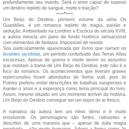
profundamente seu marido. Será o amor capaz de superar
um destino repleto de sangue, morte e traição?
~~~*~~~
Um Beijo do Destino, primeiro volume da série Os
Guardiões, é um romance repleto de magia, paixão e
sedução. Ambientado na Londres e Escócia do século XVIII,
a autora mescla um pano de fundo histórico sensacional
com elementos de fantasia. Impossível de resistir.
Sou particularmente apaixonada por livros que narram os
levantes jacobitas
, um período conturbado das Terras Altas
escocesas. Apesar de guerra e morte serem os assuntos
que moldam a trama de Um Beijo do Destino, este não é o
foco do romance. Os acontecimentos que tiveram graves
repercussões foram abordados de forma sutil, pois Jo
Putney preferiu evitar descrições de batalhas sangrentas e
manter o amor e a esperança como tema principal do livro.
Assim, mesmo situado em um momento terrível da história,
Um Beijo do Destino consegue ser um sopro de ar fresco.
A narrativa da autora tem um ritmo ótimo e é muito
envolvente. Os personagens são fortes, cativantes e
descritos de uma maneira que – apesar de toda magia
envolvida – são muito humanos. Adorei a forma como Jo