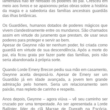
lamentava não ter herdado os poderes do pai. Cresceu em
meio aos livros e se apaixonou pelas obras sobre a história
da magia e a sabedoria das famílias ancestrais guardiãs
das ilhas britânicas.
Os Guardiões, humanos dotados de poderes mágicos que
vivem clandestinamente entre os mundanos. São chamados
assim em virtude do juramento que prestam, de usar seus
poderes para proteger e servir ao bem.
Apesar de Gwynne não ter nenhum poder, foi criada como
guardiã em virtude de sua descendência. Após a morte do
pai, ela ficou grata por fazer parte das famílias, pois não
seria abandonada à própria sorte.
Quando Lorde Emery Brecon pediu sua mão em casamento,
Gwynne aceita desposá-lo. Apesar de Emery ser um
Guardião já em idade avançada, a jovem tem grande
admiração pelo homem. Seria um relacionamento sem
paixão, mas repleto de carinho e respeito.
Anos depois, Gwynne – agora viúva – vê seu caminho ser
cruzado por uma tempestade. Ao ser apresentada a Lorde
Ballister, líder do clã Macrae de Dunrath na Escócia,