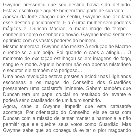
Gwynne pressentiu que seu destino havia sido definido.
Estava escrito que aquele homem faria parte de sua vida.
Apesar da forte atração que sentiu, Gwynne não aceitaria
esse destino placidamente. Ela é uma mulher sem poderes
mágicos e, Duncan Macrae, o maior mago do tempo –
conhecido como o senhor do trovão. Gwynne temia sentir-se
oprimida com os vastos poderes do homem.
Mesmo temerosa, Gwynne não resiste à sedução de Macrae
e rende-se a um beijo. Foi quando o caos a atingiu… O
momento de excitação estilhaçou-se em imagens de fogo,
sangue e morte. Aquele homem não era apenas misterioso
e sedutor, ele também era perigoso…
Uma nova revolução estava prestes a eclodir nas Highlands
escocesas e os magos do Conselho dos Guardiões
pressentem uma catástrofe iminente. Sabem também que
Duncan terá um papel crucial no resultado do levante e
poderá ser o catalisador de um futuro sombrio.
Agora, cabe a Gwynne impedir que esta catástrofe
aconteça. Por orientação do Conselho, ela se casa com
Duncan com a missão de tentar manter a harmonia e não
permitir que ele quebre seus votos como Guardião. Mas
Gwynne sabe que só conseguirá evitar o pior magoando