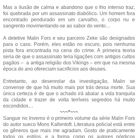
Mas a ilusão de calma e abandono que o frio intenso traz,
foi quebrada por um assassinato diabólico. Um homem fora
encontrado pendurado em um carvalho, o corpo nu e
sangrento movimentando-se ao sabor do vento…
A detetive Malin Fors e seu parceiro Zeke são designados
para o caso. Porém, eles estão no escuro, pois nenhuma
pista fora encontrada na cena do crime. A primeira teoria
seria de que o assassinato teria ligações com antigos cultos
pagãos – a antiga religião dos Vikings – em que na mesma
época do ano ofereciam sacrificios aos deuses.
Entretanto, ao desenrolar da investigação, Malin se
convense de que há muito mais por trás dessa morte. Sua
única certeza é de que o achado irá abalar a vida tranquila
da cidade e trazer de volta terríveis segredos há muito
escondidos…
~~~*~~~
Sangue no Inverno é o primeiro volume da série Malin Fors
do autor sueco Mons Kallentoft. Literatura policial está entre
os gêneros que mais me agradam. Gosto de praticamente
todos os estilos, e a forma como os autores nórdicos