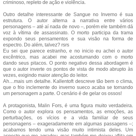
criminoso, repleto de ação e violência.
Outro detalhe interessante de Sangue no Inverno é sua
estrutura. O autor alterna a narrativa entre vários
personagens – até aí nada de novo –, porém ele também dá
voz à vítima de assassinato. O morto participa da trama
expondo seus pensamentos e sua visão na forma de
espectro. Do além, talvez? rsrs
Eu sei que parece estranho, e no inicio eu achei o autor
excêntrico, mas acabei me acostumando com o morto
dando seus pitacos. O ponto negativo dessa abordagem é
que o autor inverte os pontos de vista de modo abrupto às
vezes, exigindo maior atenção do leitor.
Ah…mais um detalhe. Kallentoft descreve tão bem o clima,
que o frio inclemente do inverno sueco acaba se tornando
um personagem a parte. O cenário é de gelar os ossos!
A protagonista, Malin Fors, é uma figura muito verdadeira.
Como o autor explora os pensamentos, as emoções, as
perturbações, os vícios e a vida familiar de seus
personagens – exageradamente em algumas passagens –;
acabamos tendo uma visão muito intimista deles. Um
aspecto que me agradou, mas também me deixou aflita em