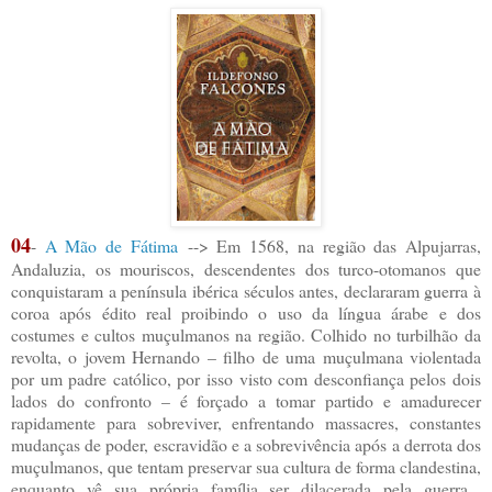
04
-
A Mão de Fátima
-->
Em
1568, na
região das Alpujarras,
Andaluzia,
os mouriscos, descendentes dos turco-otomanos que
conquistaram a península ibérica séculos antes, declararam guerra à
coroa após édito real proibindo o uso da língua árabe e dos
costumes e cultos muçulmanos na região.
Colhido no turbilhão da
revolta, o jovem Hernando – filho de uma muçulmana violentada
por um padre católico, por isso visto com desconfiança pelos dois
lados do confronto – é forçado a tomar partido e amadurecer
rapidamente para sobreviver, enfrentando massacres, constantes
mudanças de poder, escravidão e a sobrevivência após a derrota dos
muçulmanos, que tentam preservar sua cultura de forma clandestina,
enquanto vê sua própria família ser dilacerada pela guerra...